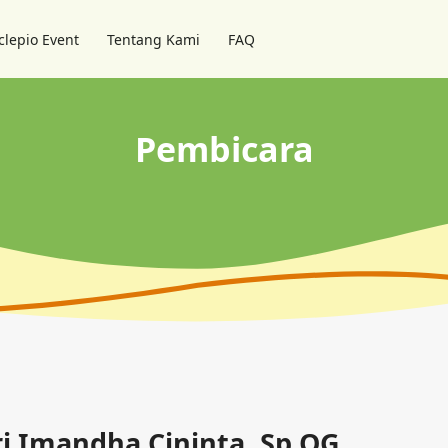
clepio Event
Tentang Kami
FAQ
Pembicara
ri Imandha Cininta, Sp.OG