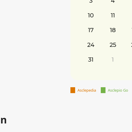
3
4
10
11
17
18
24
25
31
1
Asclepedia
Asclepio Go
an