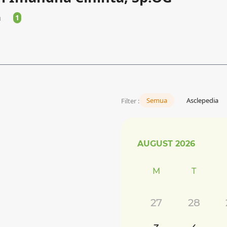
a
1
Semua
Asclepedia
Filter :
AUGUST
2026
M
T
27
28