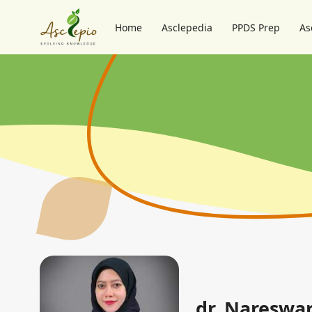
Home
Asclepedia
PPDS Prep
As
dr. Nareswa