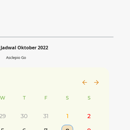
Jadwal Oktober 2022
Asclepio Go
W
T
F
S
S
29
30
31
1
2