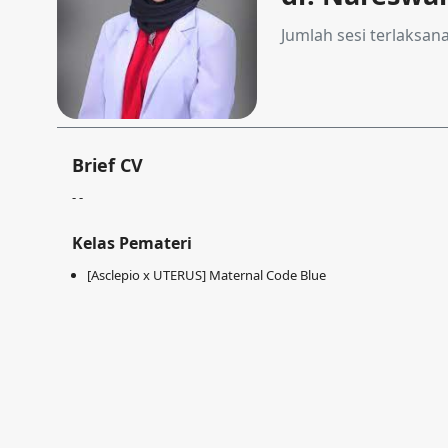
Jumlah sesi terlaksan
Brief CV
- -
Kelas Pemateri
[Asclepio x UTERUS] Maternal Code Blue