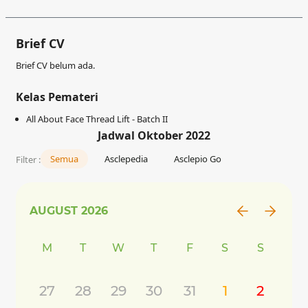
Brief CV
Brief CV belum ada.
Kelas Pemateri
All About Face Thread Lift - Batch II
Jadwal Oktober 2022
Semua
Asclepedia
Asclepio Go
Filter :
AUGUST
2026
M
T
W
T
F
S
S
27
28
29
30
31
1
2