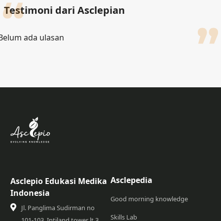
Testimoni dari Asclepian
Belum ada ulasan
Asclepedia
Asclepio Edukasi Medika
Indonesia
Good morning knowledge
Jl. Panglima Sudirman no
Skills Lab
101-103, Intiland tower lt 3